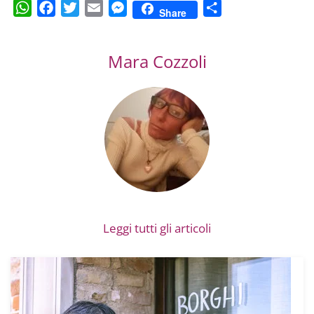
WhatsApp
Facebook
Twitter
Email
Messenger
Condividi
Share
Mara Cozzoli
Leggi tutti gli articoli