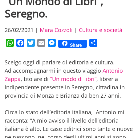
“Un Mondo di Libri”,
Seregno.
26/02/2021
|
Mara Cozzoli
|
Cultura e società
WhatsApp
Facebook
Twitter
Email
Messenger
Condividi
Share
Scelgo oggi di parlare di editoria e cultura.
Ad accompagnarmi in questo viaggio
Antonio
Zappa
, titolare di
”Un modo di libri”
, libreria
indipendente presente in Seregno, cittadina in
provincia di Monza e Brianza da ben 27 anni.
Circa lo stato dell’editoria italiana, Antonio mi
racconta: ”A mio avviso il livello dell’editoria
italiana è alto. Le case editrici sono tante e nuove
ne nascono, nel corso degli ultimi anni si sono