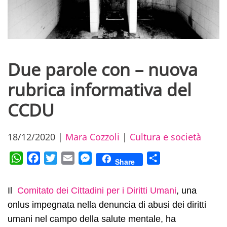
Due parole con – nuova
rubrica informativa del
CCDU
18/12/2020
|
Mara Cozzoli
|
Cultura e società
WhatsApp
Facebook
Twitter
Email
Messenger
Condividi
Share
Il
Comitato dei Cittadini per i Diritti Umani
, una
onlus impegnata nella denuncia di abusi dei diritti
umani nel campo della salute mentale, ha