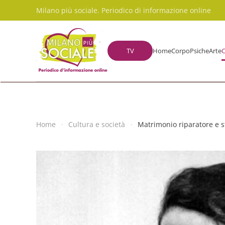
Milano più sociale. Periodico di informazione online
Skip to main content
TV
Home
Corpo
Psiche
Arte
C
Home
Cultura e società
Matrimonio riparatore e s