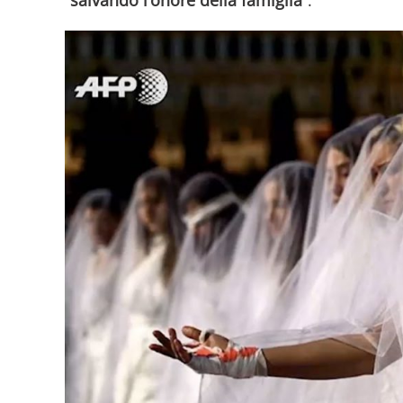
“salvando l’onore della famiglia”
.