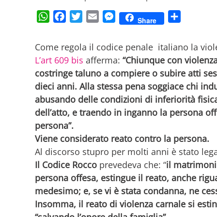
WhatsApp
Facebook
Twitter
Email
Messenger
Condividi
Share
Come regola il codice penale italiano la vio
L’art 609 bis
afferma:
“Chiunque con violenza
costringe taluno a compiere o subire atti ses
dieci anni. Alla stessa pena soggiace chi ind
abusando delle condizioni di inferiorità fis
dell’atto, e traendo in inganno la persona off
persona”.
Viene considerato reato contro la persona.
Al discorso stupro per molti anni è stato le
Il Codice Rocco
prevedeva che: “
il matrimoni
persona offesa, estingue il reato, anche rig
medesimo; e, se vi è stata condanna, ne cessa
Insomma, il reato di violenza carnale si esti