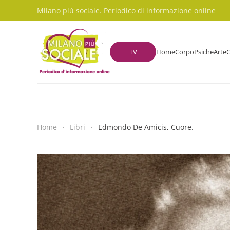
Milano più sociale. Periodico di informazione online
Skip to main content
TV
Home
Corpo
Psiche
Arte
C
Home
Libri
Edmondo De Amicis, Cuore.