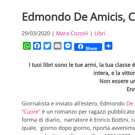
Edmondo De Amicis, C
29/03/2020
|
Mara Cozzoli
|
Libri
WhatsApp
Facebook
Twitter
Email
Messenger
Condividi
Share
I tuoi libri sono le tue armi, la tua classe 
intera, e la vitto
Non essere un
Enr
Giornalista e inviato all’estero, Edmondo
De 
“Cuore”
è un romanzo per ragazzi pubblicato n
forma di diario, narratore è Enrico Bottini,
quale, giorno dopo giorno, riporta avvenimen