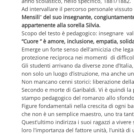
anno scolastico, nello specifico, 1881/1882.
Ad intervallare il percorso personale vissut
Mensili
”
del suo insegnante, congiuntamente 
appartenente alla sorella Silvia.
Scopo del testo è pedagogico: insegnare valo
“Cuore “ è amore, inclusione, empatia, solid
Emerge un forte senso dell’amicizia che lega l
protezione reciproca nei momenti di difficol
Gli studenti arrivano da diverse zone d’Italia
non solo un luogo d’istruzione, ma anche un’
Non mancano cenni storici: liberazione dell
Secondo e morte di Garibaldi. Vi è quindi la
stampo pedagogico del romanzo allo sfondo 
Figure fondamentali nella crescita di ogni b
che non è un semplice maestro, uno tra tant
Quest’ultimo indirizza i suoi ragazzi a vivere
loro l’importanza del fattore unità, l’unità d