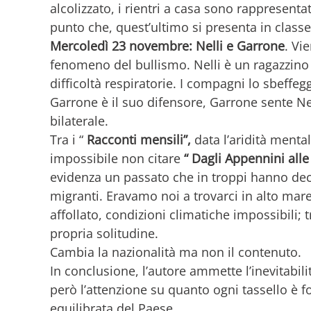
alcolizzato, i rientri a casa sono rappresenta
punto che, quest’ultimo si presenta in classe
Mercoledì 23 novembre: Nelli e Garrone
. Vi
fenomeno del bullismo. Nelli è un ragazzi
difficoltà respiratorie. I compagni lo sbeffeg
Garrone è il suo difensore, Garrone sente Nel
bilaterale.
Tra i “
Racconti mensili”,
data l’aridità menta
impossibile non citare
“ Dagli Appennini alle
evidenza un passato che in troppi hanno deci
migranti. Eravamo noi a trovarci in alto mar
affollato, condizioni climatiche impossibili;
propria solitudine.
Cambia la nazionalità ma non il contenuto.
In conclusione, l’autore ammette l’inevitabilità
però l’attenzione su quanto ogni tassello è 
equilibrata del Paese.