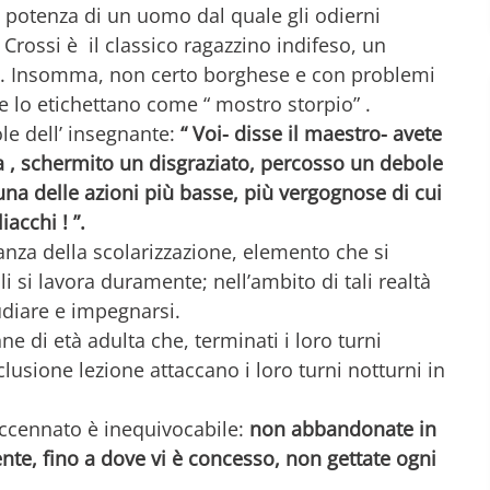
a potenza di un uomo dal quale gli odierni
Crossi è il classico ragazzino indifeso, un
i. Insomma, non certo borghese e con problemi
 e lo etichettano come “ mostro storpio” .
ole dell’ insegnante:
“ Voi- disse il maestro- avete
 , schermito un disgraziato, percosso un debole
a delle azioni più basse, più vergognose di cui
acchi ! ”.
anza della scolarizzazione, elemento che si
li si lavora duramente; nell’ambito di tali realtà
tudiare e impegnarsi.
e di età adulta che, terminati i loro turni
clusione lezione attaccano i loro turni notturni in
 accennato è inequivocabile:
non abbandonate in
mente, fino a dove vi è concesso, non gettate ogni