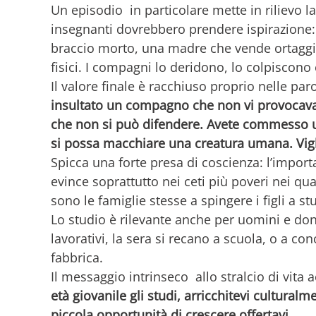
Un episodio in particolare mette in rilievo l
insegnanti dovrebbero prendere ispirazione: 
braccio morto, una madre che vende ortagg
fisici. I compagni lo deridono, lo colpiscono
Il valore finale è racchiuso proprio nelle par
insultato un compagno che non vi provocava
che non si può difendere. Avete commesso un
si possa macchiare una creatura umana. Vigli
Spicca una forte presa di coscienza: l’import
evince soprattutto nei ceti più poveri nei qua
sono le famiglie stesse a spingere i figli a s
Lo studio è rilevante anche per uomini e donn
lavorativi, la sera si recano a scuola, o a con
fabbrica.
Il messaggio intrinseco allo stralcio di vita
età giovanile gli studi, arricchitevi cultural
piccola opportunità di crescere offertavi.