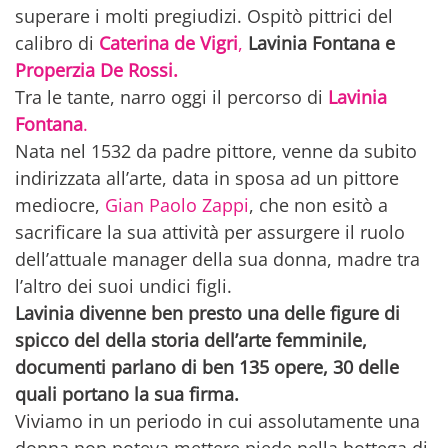
superare i molti pregiudizi. Ospitò pittrici del
calibro di
Caterina de Vigri
,
Lavinia Fontana
e
Properzia De Rossi.
Tra le tante, narro oggi il percorso di
Lavinia
Fontana
.
Nata nel 1532 da padre pittore, venne da subito
indirizzata all’arte, data in sposa ad un pittore
mediocre,
Gian Paolo Zappi
, che non esitò a
sacrificare la sua attività per assurgere il ruolo
dell’attuale manager della sua donna, madre tra
l’altro dei suoi undici figli.
Lavinia divenne ben presto una delle figure di
spicco del della storia dell’arte femminile,
documenti parlano di ben 135 opere, 30 delle
quali portano la sua firma.
Viviamo in un periodo in cui assolutamente una
donna non poteva mettere piede nella bottega di