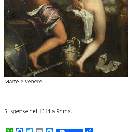
Marte e Venere
Si spense nel 1614 a Roma.
WhatsApp
Facebook
Twitter
Email
Messenger
Condividi