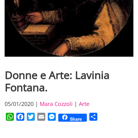
Donne e Arte: Lavinia
Fontana.
05/01/2020
|
Mara Cozzoli
|
Arte
WhatsApp
Facebook
Twitter
Email
Messenger
Condividi
Share