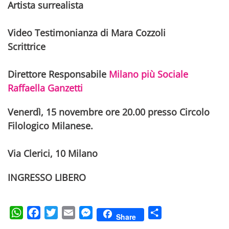
Artista surrealista
Video Testimonianza di Mara Cozzoli
Scrittrice
Direttore Responsabile
Milano più Sociale
Raffaella Ganzetti
Venerdì, 15 novembre ore 20.00 presso Circolo
Filologico Milanese.
Via Clerici, 10 Milano
INGRESSO LIBERO
WhatsApp
Facebook
Twitter
Email
Messenger
Condividi
Share