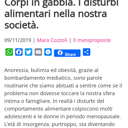
Corpi in gabbia. I disturbi
alimentari nella nostra
società.
09/11/2019
|
Mara Cozzoli
|
Il mesiproposte
WhatsApp
Facebook
Twitter
Email
Messenger
Condividi
Share
Anoressia, bulimia ed obesità, grazie al
bombardamento mediatico, sono parole
routinarie che siamo abituati a sentire come se il
problema non dovesse toccare la nostra sfera
intima o famigliare. In realtà i disturbi del
comportamento alimentare colpiscono molti
adolescenti e le donne in periodo menopausale.
L’età di insorgenza, purtroppo, sta diventando