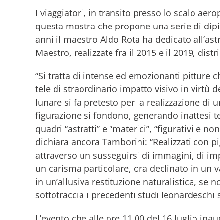
I viaggiatori, in transito presso lo scalo ae
questa mostra che propone una serie di dipinti
anni il maestro Aldo Rota ha dedicato all’ast
Maestro, realizzate fra il 2015 e il 2019, distr
“Si tratta di intense ed emozionanti pitture 
tele di straordinario impatto visivo in virtù d
lunare si fa pretesto per la realizzazione di
figurazione si fondono, generando inattesi tes
quadri “astratti” e “materici”, “figurativi e n
dichiara ancora Tamborini: “Realizzati con pi
attraverso un susseguirsi di immagini, di imp
un carisma particolare, ora declinato in un v
in un’allusiva restituzione naturalistica, se 
sottotraccia i precedenti studi leonardeschi 
L’evento che alle ore 11.00 del 16 luglio in