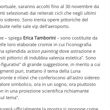
roportuale, saranno accolti fino al 30 novembre da
 selezionati dai reiterati cicli che negli ultimi
ro sidereo. Sono trenta opere pittoriche del
ibuite nelle sale vip dell’aeroporto.
che – spiega
Erica Tamborini
– sono costituite da
elle loro elaborate cromie in cui l’iconografia
 una splendida
action painting
dove astrazione e
ti pittorici di indubbia valenza estetica”. Sono
on-figurativi” di grande suggestione, in merito a cui
gmenti puri, trattano il tema della Luna
ronte e rilievi che conferiscono all’astro sidereo
alore simbolico, ora in un sogno, ora piuttosto
non in una proiezione scientifica richiamante
sul tema”.
augurerà ufficialmente la mostra si propone come