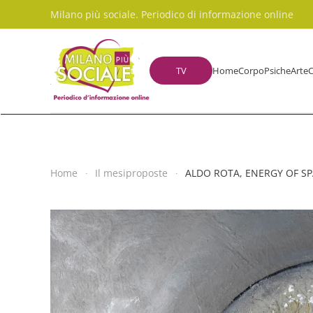
Milano più sociale. Periodico di informazione online
Skip to main content
TV
Home
Corpo
Psiche
Arte
C
Home
Il mesiproposte
ALDO ROTA, ENERGY OF SPA