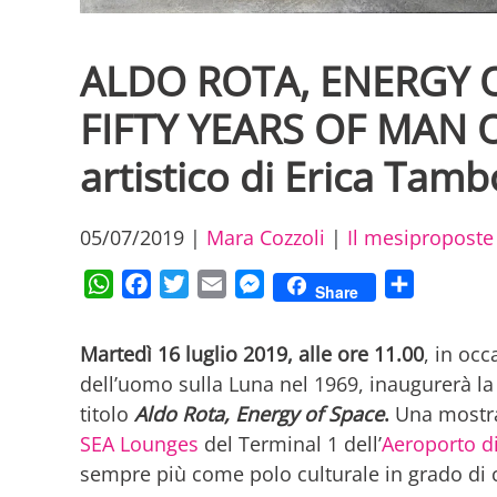
ALDO ROTA, ENERGY 
FIFTY YEARS OF MAN 
artistico di Erica Tamb
05/07/2019
|
Mara Cozzoli
|
Il mesiproposte
WhatsApp
Facebook
Twitter
Email
Messenger
Condividi
Share
Martedì 16 luglio 2019, alle ore 11.00
, in occ
dell’uomo sulla Luna nel 1969, inaugurerà l
titolo
Aldo Rota, Energy of Space
.
Una mostra
SEA Lounges
del Terminal 1 dell’
Aeroporto d
sempre più come polo culturale in grado di co