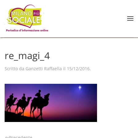
Skip to main content
re_magi_4
Scritto da
Ganzetti Raffaella
il
15/12/2016
.
Precedente