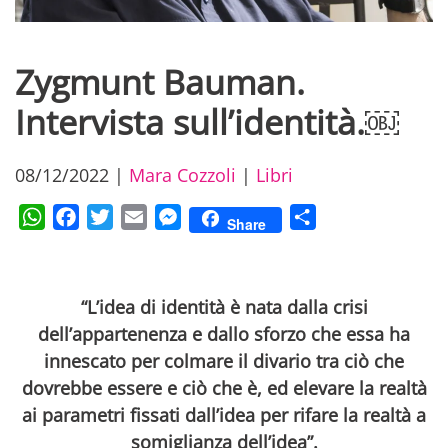
Zygmunt Bauman.
Intervista sull’identità.￼
08/12/2022
|
Mara Cozzoli
|
Libri
WhatsApp
Facebook
Twitter
Email
Messenger
Condividi
Share
“L’idea di identità è nata dalla crisi
dell’appartenenza e dallo sforzo che essa ha
innescato per colmare il divario tra ciò che
dovrebbe essere e ciò che è, ed elevare la realtà
ai parametri fissati dall’idea per rifare la realtà a
somiglianza dell’idea”.