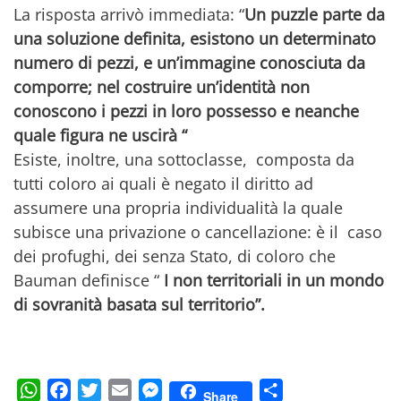
La risposta arrivò immediata: “
Un puzzle parte da
una soluzione definita, esistono un determinato
numero di pezzi, e un’immagine conosciuta da
comporre; nel costruire un’identità non
conoscono i pezzi in loro possesso e neanche
quale figura ne uscirà “
Esiste, inoltre, una sottoclasse,
composta da
tutti coloro ai quali è negato il diritto ad
assumere una propria individualità la quale
subisce una privazione o cancellazione: è il caso
dei profughi, dei senza Stato, di coloro che
Bauman definisce “
I non territoriali in un mondo
di sovranità basata sul territorio”.
WhatsApp
Facebook
Twitter
Email
Messenger
Condividi
Share