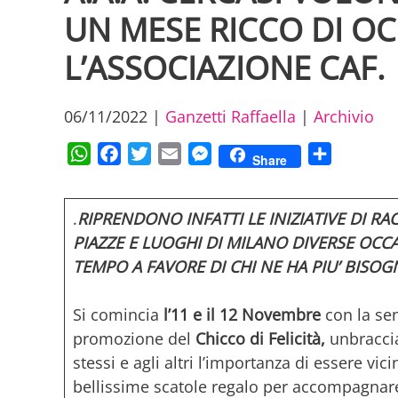
UN MESE RICCO DI OC
L’ASSOCIAZIONE CAF.
06/11/2022
|
Ganzetti Raffaella
|
Archivio
WhatsApp
Facebook
Twitter
Email
Messenger
Condividi
Share
.
RIPRENDONO INFATTI LE INIZIATIVE DI RA
PIAZZE E LUOGHI DI MILANO
DIVERSE OCCA
TEMPO A FAVORE DI CHI NE HA PIU’ BISO
Si comincia
l’11 e il 12 Novembre
con la sen
promozione del
Chicco di Felicità,
unbraccia
stessi e agli altri l’importanza di essere vic
bellissime scatole regalo per accompagnar