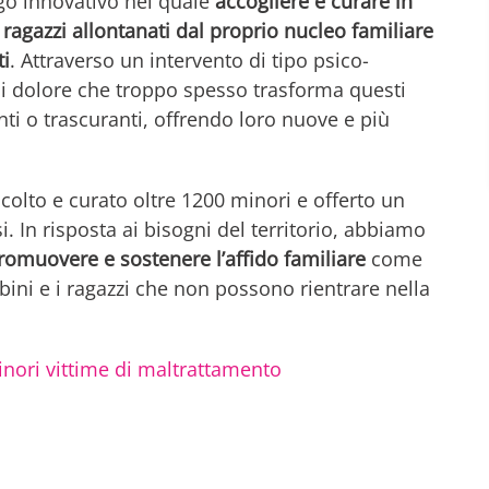
go innovativo nel quale
accogliere e curare in
ragazzi allontanati dal proprio nucleo familiare
ti
. Attraverso un intervento di tipo psico-
di dolore che troppo spesso trasforma questi
nti o trascuranti, offrendo loro nuove e più
olto e curato oltre 1200 minori e offerto un
i. In risposta ai bisogni del territorio, abbiamo
romuovere e sostenere l’affido familiare
come
bini e i ragazzi che non possono rientrare nella
nori vittime di maltrattamento