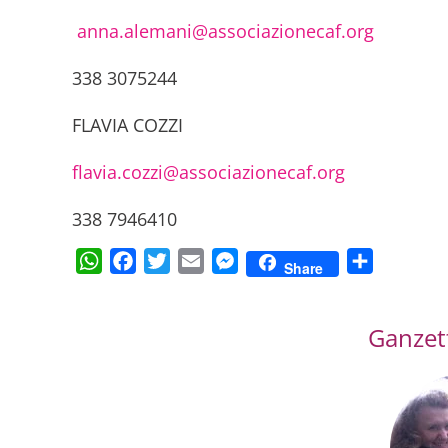
anna.alemani@associazionecaf.org
338 3075244
FLAVIA COZZI
flavia.cozzi@associazionecaf.org
338 7946410
WhatsApp
Facebook
Twitter
Email
Messenger
Condividi
Share
Ganzett