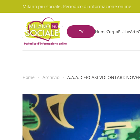
Milano più sociale. Periodico di informazione online
Skip to main content
TV
Home
Corpo
Psiche
Arte
C
Home
Archivio
A.A.A. CERCASI VOLONTARI: NOVE