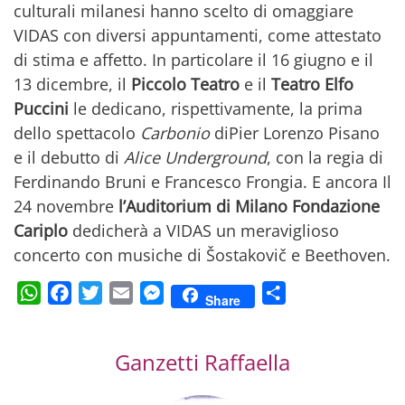
culturali milanesi hanno scelto di omaggiare
VIDAS con diversi appuntamenti, come attestato
di stima e affetto. In particolare il 16 giugno e il
13 dicembre, il
Piccolo Teatro
e il
Teatro Elfo
Puccini
le dedicano, rispettivamente, la prima
dello spettacolo
Carbonio
diPier Lorenzo Pisano
e il debutto di
Alice Underground
, con la regia di
Ferdinando Bruni e Francesco Frongia. E ancora Il
24 novembre
l’Auditorium di Milano Fondazione
Cariplo
dedicherà a VIDAS un meraviglioso
concerto con musiche di Šostakovič e Beethoven.
WhatsApp
Facebook
Twitter
Email
Messenger
Condividi
Share
Ganzetti Raffaella