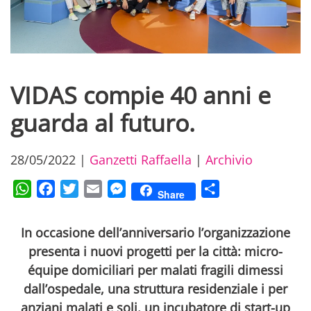
VIDAS compie 40 anni e
guarda al futuro.
28/05/2022
|
Ganzetti Raffaella
|
Archivio
WhatsApp
Facebook
Twitter
Email
Messenger
Condividi
Share
In occasione dell’anniversario l’organizzazione
presenta i nuovi progetti per la città:
micro-
équipe domiciliari per malati fragili dimessi
dall’ospedale, una struttura residenziale i per
anziani malati e soli, un incubatore di start-up