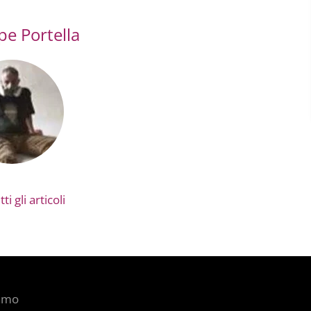
pe Portella
ti gli articoli
iamo