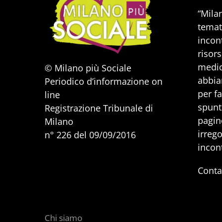
“Mila
temat
incont
risors
medic
© Milano più Sociale
abbia
Periodico d’informazione on
per f
line
spunti
Registrazione Tribunale di
pagine
Milano
irrego
n° 226 del 09/09/2016
incon
Conta
Chi siamo