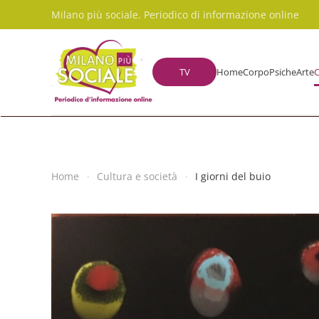
Milano più sociale. Periodico di informazione online
Skip to main content
TV
Home
Corpo
Psiche
Arte
C
Home
Cultura e società
I giorni del buio