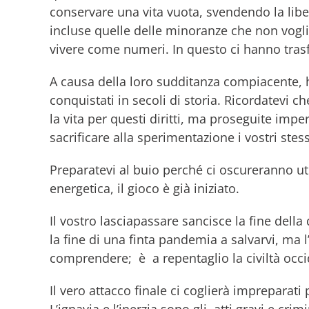
conservare una vita vuota, svendendo la libert
incluse quelle delle minoranze che non vogli
vivere come numeri. In questo ci hanno tr
A causa della loro sudditanza compiacente, 
conquistati in secoli di storia. Ricordatevi c
la vita per questi diritti, ma proseguite imper
sacrificare alla sperimentazione i vostri stes
Preparatevi al buio perché ci oscureranno ut
energetica, il gioco è già iniziato.
Il vostro lasciapassare sancisce la fine della
la fine di una finta pandemia a salvarvi, ma
comprendere; è a repentaglio la civiltà occi
Il vero attacco finale ci coglierà impreparati
L’ignavia e l’inerzia sono gli atti gravi e cr