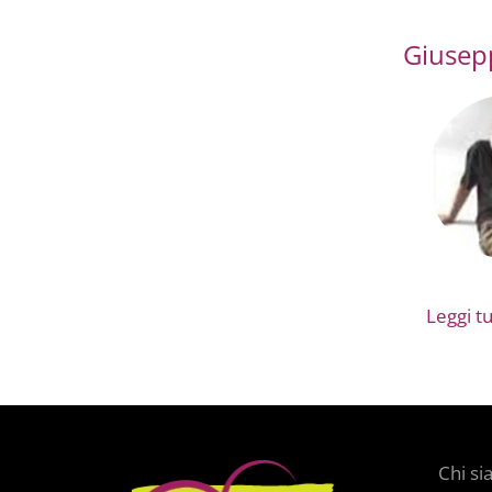
Giusep
Leggi tut
Chi s