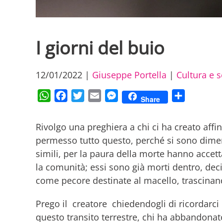
I giorni del buio
12/01/2022
|
Giuseppe Portella
|
Cultura e s
WhatsApp
Facebook
Twitter
Email
Messenger
Condividi
Share
Rivolgo una preghiera a chi ci ha creato aff
permesso tutto questo, perché si sono dimen
simili, per la paura della morte hanno accet
la comunità; essi sono già morti dentro, de
come pecore destinate al macello, trascinan
Prego il creatore chiedendogli di ricordarc
questo transito terrestre, chi ha abbandonato