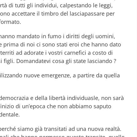
à di tutti gli individui, calpestando le leggi,
ono accettare il timbro del lasciapassare per
asformato.
hanno mandato in fumo i diritti degli uomini,
he prima di noi ci sono stati eroi che hanno dato
territi ad adorate i vostri carnefici a costo di
si figli. Domandatevi cosa gli state lasciando ?
ilizzando nuove emergenze, a partire da quella
 democrazia e della libertà individuasle, non sarà
 l’inizio di un’epoca che non abbiamo saputo
dentale.
 perché siamo già transitati ad una nuova realtà.
iminali che hanno permesso questo transito, quello