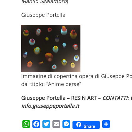
Manlio Sgalambro
)
Giuseppe Portella
Immagine di copertina opera di Giuseppe Po
dal titolo: “Anime perse”
Giuseppe Portella – RESIN ART
–
CONTATTI: t
info.giuseppeportella.it
WhatsApp
Facebook
Twitter
Email
Messenger
Condividi
Share