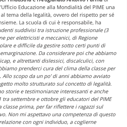
l’Ufficio Educazione alla Mondialità del PIME una
 al tema della legalità, ovvero del rispetto per sé
e insieme. La scuola di cui è responsabile, ha
enti suddivisi tra istruzione professionale (3
one per elettricisti e meccanici, di Regione
re e difficile da gestire sotto certi punti di
ed emarginazione. Da considerare poi che abbiamo
p, e altrettanti dislessici, discalculici, con
obbiamo prenderci cura del clima della classe per
a. Allo scopo da un po’ di anni abbiamo avviato
etto molto strutturato sul concetto di legalità.
 storie e testimonianze interessanti e anche
1 tra settembre e ottobre gli educatori
del PIME
classe prima, per far riflettere i ragazzi sul
tivo. Non mi aspettavo una competenza di questo
 relazione con ogni individuo, a coglierne