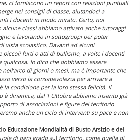
ne, ci forniscono un report con relazioni puntuali
rge nei consigli di classe, aiutandoci a
ti i docenti in modo mirato. Certo, noi
n alcune classi abbiamo attivato anche tutoraggi
egno e lavorando in sottogruppi per poter
i vista scolastico. Davanti ad alcuni
coli furti o atti di bullismo, a volte i docenti
 a qualcosa. Io dico che dobbiamo essere
nell’arco di giorni o mesi, ma è importante che
sso verso la consapevolezza per arrivare a
è la condizione per la loro stessa felicità. Il
to è dinamica, dal 1 Ottobre abbiamo inserito già
orto di associazioni e figure del territorio
zeremo anche un ciclo di interventi su pace e non
io Educazione Mondialità di Busto Arsizio e del
cuole di ogni grado
sul
territorio, come quella di