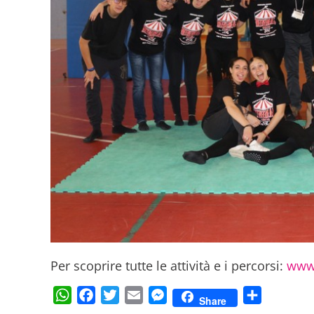
Per scoprire tutte le attività e i percorsi:
www.
WhatsApp
Facebook
Twitter
Email
Messenger
Condividi
Share