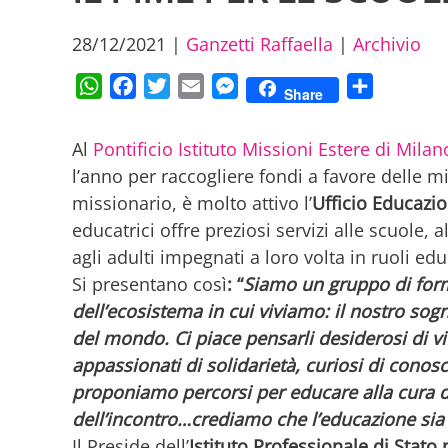
28/12/2021
|
Ganzetti Raffaella
|
Archivio
WhatsApp
Facebook
Twitter
Email
Messenger
Condividi
Share
Al
Pontificio Istituto Missioni Estere di Mila
l’anno per raccogliere fondi a favore delle m
missionario, è molto attivo l’
Ufficio Educazio
educatrici offre preziosi servizi alle scuole, a
agli adulti impegnati a loro volta in ruoli ed
Si presentano così
:
“
Siamo un gruppo di for
dell’ecosistema in cui viviamo: il nostro sogn
del mondo. Ci piace pensarli desiderosi di viv
appassionati di solidarietà, curiosi di conosc
proponiamo percorsi per educare alla cura di s
dell’incontro…crediamo che l’educazione sia
Il Preside dell’
Istituto Professionale di Stato