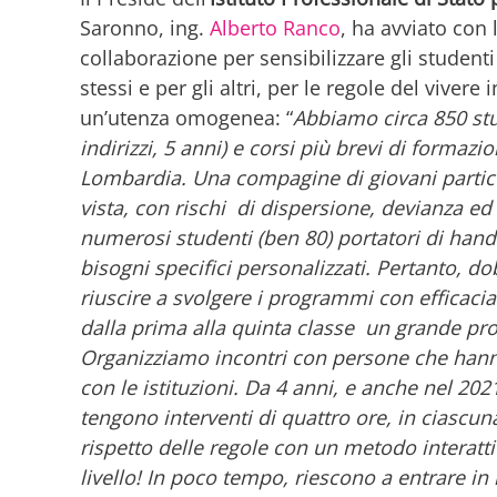
Saronno, ing.
Alberto Ranco
, ha avviato con 
collaborazione per sensibilizzare gli studenti
stessi e per gli altri, per le regole del viver
un’utenza omogenea: “
Abbiamo circa 850 stud
indirizzi, 5 anni) e corsi più brevi di formazi
Lombardia. Una compagine di giovani particola
vista, con rischi di dispersione, devianza 
numerosi studenti (ben 80) portatori di handica
bisogni specifici personalizzati. Pertanto, d
riuscire a svolgere i programmi con efficaci
dalla prima alla quinta classe un grande prog
Organizziamo incontri con persone che hanno
con le istituzioni. Da 4 anni, e anche nel 202
tengono interventi di quattro ore, in ciascuna 
rispetto delle regole con un metodo interat
livello! In poco tempo, riescono a entrare in