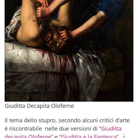
Giuditta Decapita Oloferne
Il tema dello stupro, secondo alcuni critici d’arte
è riscontrabile nelle due versioni di
“Giuditta
decapita Oloferne”
e
“Giuditta e la Fantesca”
, i