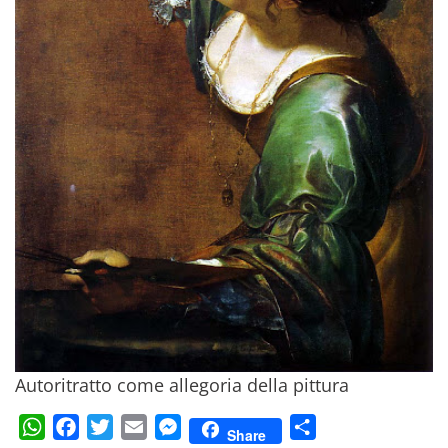
Autoritratto come allegoria della pittura
WhatsApp
Facebook
Twitter
Email
Messenger
Condividi
Share