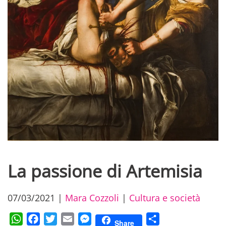
La passione di Artemisia
07/03/2021
|
Mara Cozzoli
|
Cultura e società
WhatsApp
Facebook
Twitter
Email
Messenger
Condividi
Share