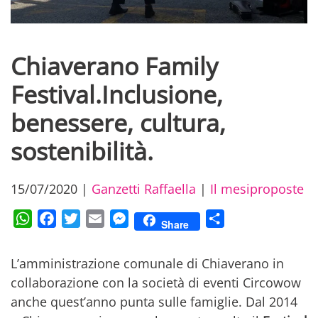
Chiaverano Family
Festival.Inclusione,
benessere, cultura,
sostenibilità.
15/07/2020
|
Ganzetti Raffaella
|
Il mesiproposte
WhatsApp
Facebook
Twitter
Email
Messenger
Condividi
Share
L’amministrazione comunale di Chiaverano in
collaborazione con la società di eventi Circowow
anche quest’anno punta sulle famiglie. Dal 2014