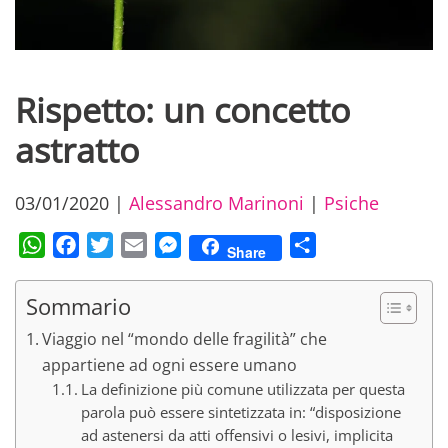
Rispetto: un concetto
astratto
03/01/2020
|
Alessandro Marinoni
|
Psiche
WhatsApp
Facebook
Twitter
Email
Messenger
Condividi
Share
Sommario
Viaggio nel “mondo delle fragilità” che
appartiene ad ogni essere umano
La definizione più comune utilizzata per questa
parola può essere sintetizzata in: “disposizione
ad astenersi da atti offensivi o lesivi, implicita