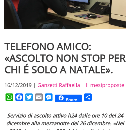
TELEFONO AMICO:
«ASCOLTO NON STOP PER
CHI É SOLO A NATALE».
16/12/2019
|
Ganzetti Raffaella
|
Il mesiproposte
WhatsApp
Facebook
Twitter
Email
Messenger
Condividi
Share
Servizio di ascolto attivo h24 dalle ore 10 del 24
dicembre alla mezzanotte del 26 dicembre. «Nel