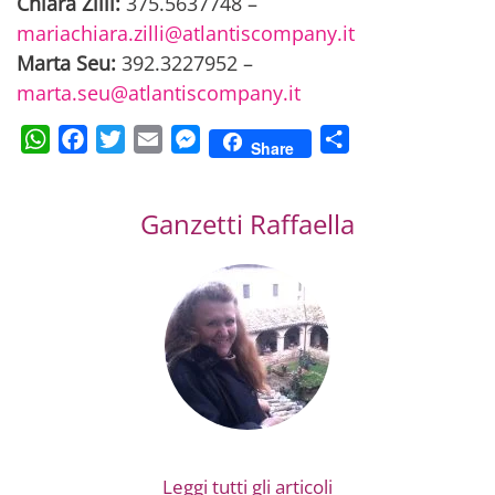
Chiara Zilli:
375.5637748 –
mariachiara.zilli@atlantiscompany.it
Marta Seu:
392.3227952 –
marta.seu@atlantiscompany.it
WhatsApp
Facebook
Twitter
Email
Messenger
Condividi
Share
Ganzetti Raffaella
Leggi tutti gli articoli