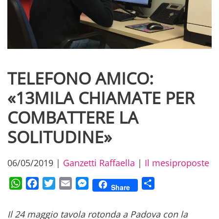
TELEFONO AMICO:
«13MILA CHIAMATE PER
COMBATTERE LA
SOLITUDINE»
06/05/2019
|
Ganzetti Raffaella
|
Il mesiproposte
WhatsApp
Facebook
Twitter
Email
Messenger
Condividi
Share
Il 24 maggio tavola rotonda a Padova con la