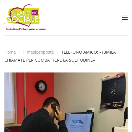
Skip to main content
Home
Il mesiproposte
TELEFONO AMICO: «13MILA
CHIAMATE PER COMBATTERE LA SOLITUDINE»