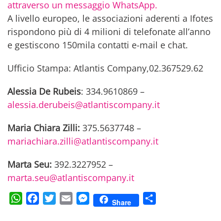
attraverso un messaggio WhatsApp.
A livello europeo, le associazioni aderenti a Ifotes
rispondono più di 4 milioni di telefonate all’anno
e gestiscono 150mila contatti e-mail e chat.
Ufficio Stampa: Atlantis Company,02.367529.62
Alessia De Rubeis
: 334.9610869 –
alessia.derubeis@atlantiscompany.it
Maria Chiara Zilli:
375.5637748 –
mariachiara.zilli@atlantiscompany.it
Marta Seu:
392.3227952 –
marta.seu@atlantiscompany.it
WhatsApp
Facebook
Twitter
Email
Messenger
Condividi
Share