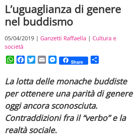
L’uguaglianza di genere
nel buddismo
05/04/2019
|
Ganzetti Raffaella
|
Cultura e
società
WhatsApp
Facebook
Twitter
Email
Messenger
Condividi
Share
La lotta delle monache buddiste
per ottenere una parità di genere
oggi ancora sconosciuta.
Contraddizioni fra il “verbo” e la
realtà sociale.