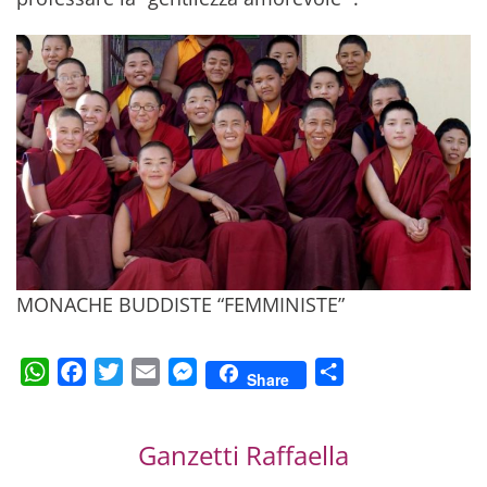
MONACHE BUDDISTE “FEMMINISTE”
WhatsApp
Facebook
Twitter
Email
Messenger
Condividi
Share
Ganzetti Raffaella