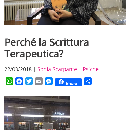
Perché la Scrittura
Terapeutica?
22/03/2018
|
Sonia Scarpante
|
Psiche
WhatsApp
Facebook
Twitter
Email
Messenger
Condividi
Share