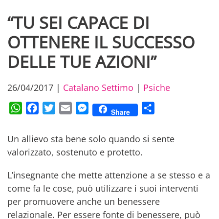
“TU SEI CAPACE DI
OTTENERE IL SUCCESSO
DELLE TUE AZIONI”
26/04/2017
|
Catalano Settimo
|
Psiche
WhatsApp
Facebook
Twitter
Email
Messenger
Condividi
Share
Un allievo sta bene solo quando si sente
valorizzato, sostenuto e protetto.
L’insegnante che mette attenzione a se stesso e a
come fa le cose, può utilizzare i suoi interventi
per promuovere anche un benessere
relazionale. Per essere fonte di benessere, può