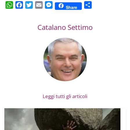
WhatsApp
Facebook
Twitter
Email
Messenger
Condividi
Share
Catalano Settimo
Leggi tutti gli articoli