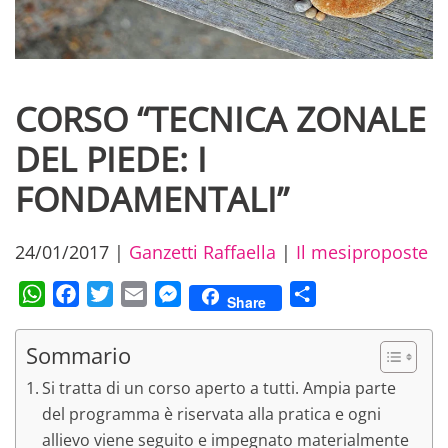
CORSO “TECNICA ZONALE
DEL PIEDE: I
FONDAMENTALI”
24/01/2017
|
Ganzetti Raffaella
|
Il mesiproposte
WhatsApp
Facebook
Twitter
Email
Messenger
Condividi
Share
Sommario
Si tratta di un corso aperto a tutti. Ampia parte
del programma è riservata alla pratica e ogni
allievo viene seguito e impegnato materialmente