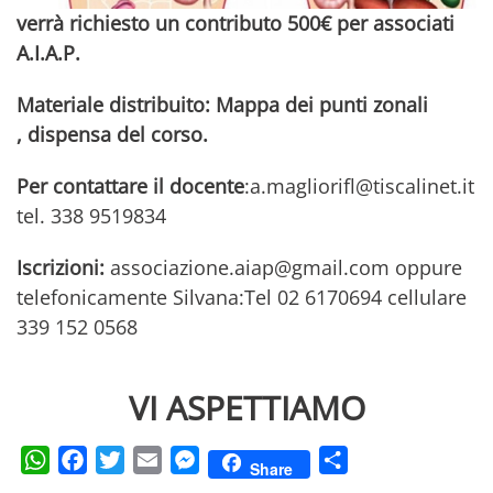
verrà richiesto un contributo 500€ per associati
A.I.A.P.
Materiale distribuito: Mappa dei punti zonali
,
dispensa del corso.
Per contattare il docente
:a.magliorifl@tiscalinet.it
tel. 338 9519834
Iscrizioni:
associazione.aiap@gmail.com oppure
telefonicamente Silvana:Tel 02 6170694 cellulare
339 152 0568
VI ASPETTIAMO
WhatsApp
Facebook
Twitter
Email
Messenger
Condividi
Share