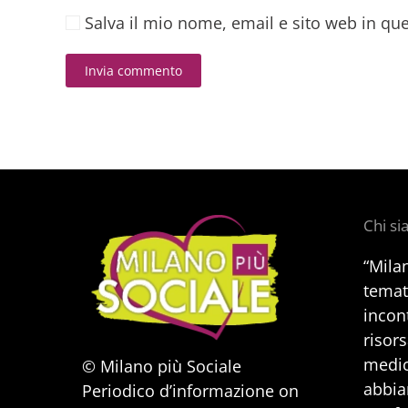
Salva il mio nome, email e sito web in q
Invia commento
Alternative:
Chi s
“Mila
temat
incont
risors
medic
© Milano più Sociale
abbia
Periodico d’informazione on