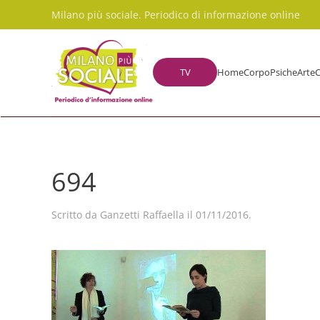
Milano più sociale. Periodico di informazione online
Skip to main content
TV
Home
Corpo
Psiche
Arte
C
694
Scritto da
Ganzetti Raffaella
il
01/11/2016
.