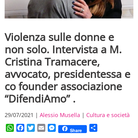
Violenza sulle donne e
non solo. Intervista a M.
Cristina Tramacere,
avvocato, presidentessa e
co founder associazione
“DifendiAmo” .
29/07/2021
|
Alessio Musella
|
Cultura e società
WhatsApp
Facebook
Twitter
Email
Messenger
Condividi
Share