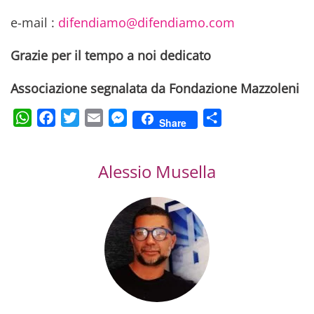
e-mail :
difendiamo@difendiamo.com
Grazie per il tempo a noi dedicato
Associazione segnalata da Fondazione Mazzoleni
WhatsApp
Facebook
Twitter
Email
Messenger
Condividi
Share
Alessio Musella