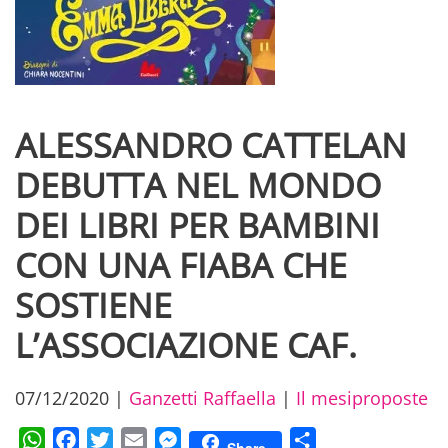
ALESSANDRO CATTELAN
DEBUTTA NEL MONDO
DEI LIBRI PER BAMBINI
CON UNA FIABA CHE
SOSTIENE
L’ASSOCIAZIONE CAF.
07/12/2020
|
Ganzetti Raffaella
|
Il mesiproposte
WhatsApp
Facebook
Twitter
Email
Messenger
Condividi
Share