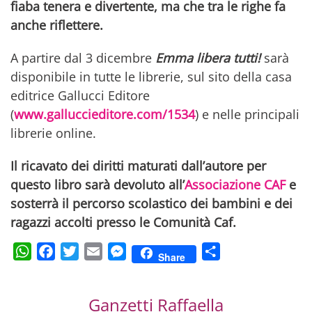
fiaba tenera e divertente, ma che tra le righe fa
anche riflettere.
A partire dal 3 dicembre
Emma libera tutti!
sarà
disponibile in tutte le librerie, sul sito della casa
editrice Gallucci Editore
(
www.galluccieditore.com/1534
) e nelle principali
librerie online.
Il ricavato dei diritti maturati dall’autore per
questo libro sarà devoluto all’
Associazione CAF
e
sosterrà il percorso scolastico dei bambini e dei
ragazzi accolti presso le Comunità Caf.
WhatsApp
Facebook
Twitter
Email
Messenger
Condividi
Share
Ganzetti Raffaella