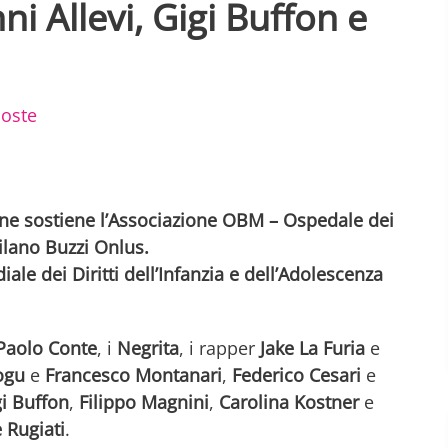
ni Allevi, Gigi Buffon e
poste
nline sostiene l’Associazione OBM – Ospedale dei
lano Buzzi Onlus.
ale dei Diritti dell’Infanzia e dell’Adolescenza
Paolo Conte
, i
Negrita
, i rapper
Jake La Furia
e
ogu
e
Francesco Montanari
,
Federico Cesari
e
i Buffon
,
Filippo Magnini
,
Carolina Kostner
e
 Rugiati
.