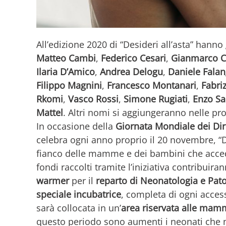
All’edizione 2020 di “Desideri all’asta” hanno
Matteo Cambi
,
Federico Cesari
,
Gianmarco C
Ilaria D’Amico
,
Andrea Delogu
,
Daniele Fala
Filippo Magnini
,
Francesco Montanari
,
Fabri
Rkomi
,
Vasco Rossi
,
Simone Rugiati
,
Enzo Sa
Mattel
. Altri nomi si aggiungeranno nelle p
In occasione della
Giornata Mondiale dei Dirit
celebra ogni anno proprio il 20 novembre, “D
fianco delle mamme e dei bambini che acced
fondi raccolti tramite l’iniziativa contribuira
warmer
per il
reparto di Neonatologia e Pat
speciale incubatrice
, completa di ogni acces
sarà collocata in un’
area riservata alle mam
questo periodo sono aumenti i neonati che