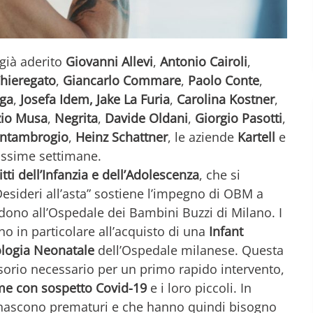
 già aderito
Giovanni Allevi
,
Antonio Cairoli
,
hieregato
,
Giancarlo Commare
,
Paolo Conte
,
nga
,
Josefa Idem, Jake La Furia
,
Carolina Kostner
,
zio Musa
,
Negrita
,
Davide Oldani
,
Giorgio Pasotti
,
ntambrogio
,
Heinz Schattner
, le aziende
Kartell
e
rossime settimane.
ti dell’Infanzia e dell’Adolescenza
, che si
esideri all’asta” sostiene l’impegno di OBM a
ono all’Ospedale dei Bambini Buzzi di Milano. I
nno in particolare all’acquisto di una
Infant
ologia Neonatale
dell’Ospedale milanese. Questa
sorio necessario per un primo rapido intervento,
me con sospetto Covid-19
e i loro piccoli. In
 nascono prematuri e che hanno quindi bisogno