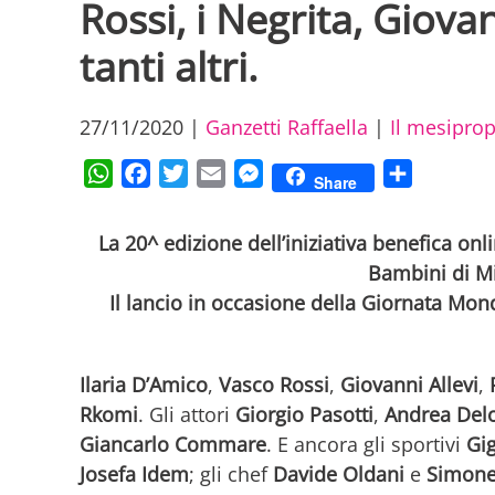
Rossi, i Negrita, Giovan
tanti altri.
27/11/2020
|
Ganzetti Raffaella
|
Il mesipro
WhatsApp
Facebook
Twitter
Email
Messenger
Condividi
Share
La 20^ edizione dell’iniziativa benefica o
Bambini di Mi
Il lancio in occasione della Giornata Mondi
Ilaria D’Amico
,
Vasco Rossi
,
Giovanni Allevi
,
Rkomi
. Gli attori
Giorgio Pasotti
,
Andrea Del
Giancarlo Commare
. E ancora gli sportivi
Gig
Josefa Idem
; gli chef
Davide Oldani
e
Simone