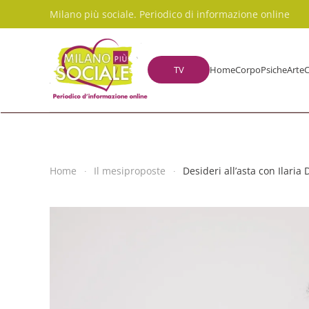
Milano più sociale. Periodico di informazione online
Skip to main content
TV
Home
Corpo
Psiche
Arte
C
Home
Il mesiproposte
Desideri all’asta con Ilaria 