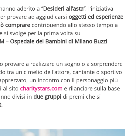
 hanno aderito a
“Desideri all’asta”
, l’iniziativa
er provare ad aggiudicarsi
oggetti ed esperienze
uò comprare
contribuendo allo stesso tempo a
he si svolge per la prima volta su
M – Ospedale dei Bambini di Milano Buzzi
o provare a realizzare un sogno o a sorprendere
do tra un cimelio dell’attore, cantante o sportivo
ù apprezzato, un incontro con il personaggio più
i al sito
charitystars.com
e rilanciare sulla base
anno divisi in
due gruppi
di premi che si
0
.