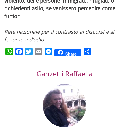
violento, delle persone immigrate, rifugiate o
richiedenti asilo, se venissero percepite come
“untori
Rete nazionale per il contrasto ai discorsi e ai
fenomeni d’odio
WhatsApp
Facebook
Twitter
Email
Messenger
Condividi
Share
Ganzetti Raffaella