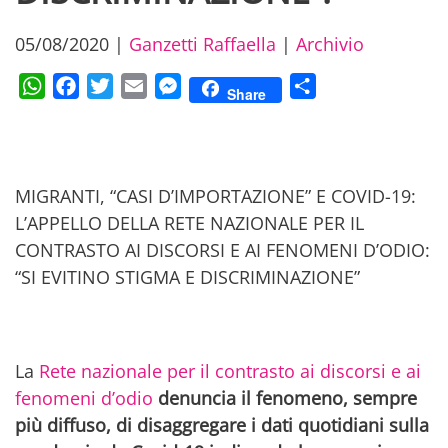
05/08/2020
|
Ganzetti Raffaella
|
Archivio
WhatsApp
Facebook
Twitter
Email
Messenger
Condividi
Share
MIGRANTI, “CASI D’IMPORTAZIONE” E COVID-19:
L’APPELLO DELLA RETE NAZIONALE PER IL
CONTRASTO AI DISCORSI E AI FENOMENI D’ODIO:
“SI EVITINO STIGMA E DISCRIMINAZIONE”
La
Rete nazionale per il contrasto ai discorsi e ai
fenomeni d’odio
denuncia il fenomeno, sempre
più diffuso, di disaggregare i dati quotidiani sulla