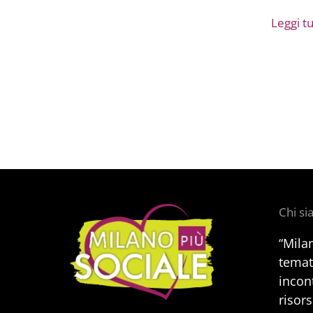
Leggi tut
Chi s
“Mila
temat
incont
risors