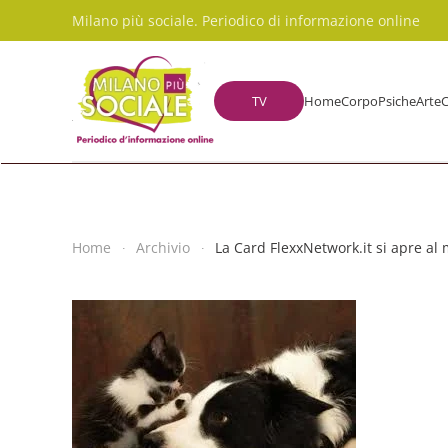
Milano più sociale. Periodico di informazione online
Skip to main content
TV
Home
Corpo
Psiche
Arte
C
Home
Archivio
La Card FlexxNetwork.it si apre al