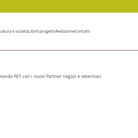
ultura e società
Libri
Il progetto
Redazione
Contatti
 mondo PET con i nuovi Partner negozi e veterinari.