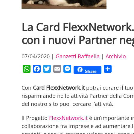
La Card FlexxNetwork.
con i nuovi Partner neg
07/04/2020
|
Ganzetti Raffaella
|
Archivio
WhatsApp
Facebook
Twitter
Email
Messenger
Condividi
Share
Con
Card FlexxNetwork.it
potrai curare il tuo
risparmiando nelle attività Partner della Co
del nostro sito puoi cercare l’attività.
Il Progetto
FlexxNetwork.it
è un’importante ini
collaborazione fra imprese e ad aumentare le