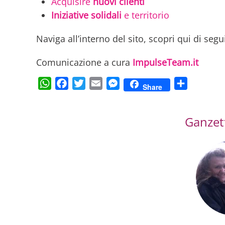
Acquisire
nuovi clienti
Iniziative solidali
e territorio
Naviga all’interno del sito, scopri qui di seg
Comunicazione a cura
ImpulseTeam.it
WhatsApp
Facebook
Twitter
Email
Messenger
Condividi
Share
Ganzett