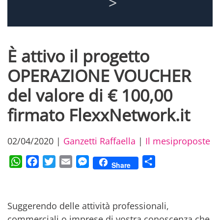
È attivo il progetto
OPERAZIONE VOUCHER
del valore di € 100,00
firmato FlexxNetwork.it
02/04/2020
|
Ganzetti Raffaella
|
Il mesiproposte
WhatsApp
Facebook
Twitter
Email
Messenger
Condividi
Share
Suggerendo delle attività professionali,
commerciali o imprese di vostra conoscenza che