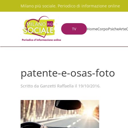
Milano più sociale. Periodico di informazione online
Skip to main content
TV
Home
Corpo
Psiche
Arte
C
patente-e-osas-foto
Scritto da
Ganzetti Raffaella
il
19/10/2016
.