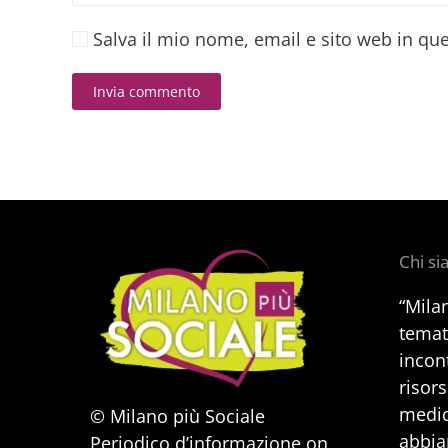
Salva il mio nome, email e sito web in q
Invia commento
Alternative:
Chi s
“Mila
temat
incont
risors
medic
© Milano più Sociale
abbia
Periodico d’informazione on