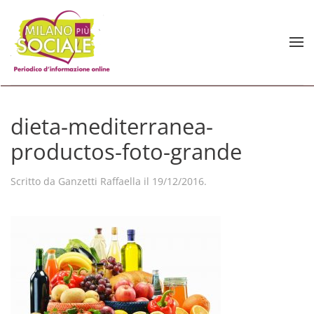
Skip to main content
dieta-mediterranea-
productos-foto-grande
Scritto da
Ganzetti Raffaella
il
19/12/2016
.